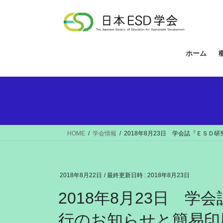
コ
ナ
ン
ビ
テ
ゲ
ン
ー
ツ
シ
ホーム
へ
ョ
ス
ン
キ
に
ッ
移
プ
動
HOME
学会情報
2018年8月23日 学会誌『ＥＳ
2018年8月22日
/ 最終更新日時 :
2018年8月23日
2018年8月23日 
行のお知らせと簡易印