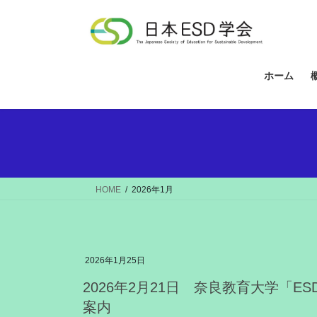
コ
ナ
ン
ビ
テ
ゲ
ン
ー
ツ
シ
ホーム
へ
ョ
ス
ン
キ
に
ッ
移
プ
動
HOME
2026年1月
2026年1月25日
2026年2月21日 奈良教育大学「ESD
案内